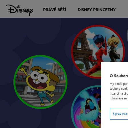
PRÁVĚ BĚŽÍ
DISNEY PRINCEZNY
O Soubor
My a naši par
soubory cooki
inzerci na tě
informace se 
Spravova