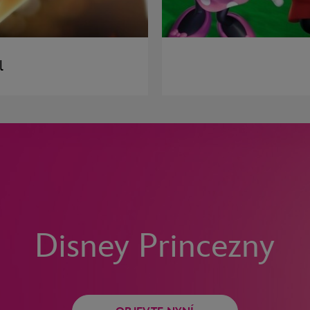
l
Disney Princezny