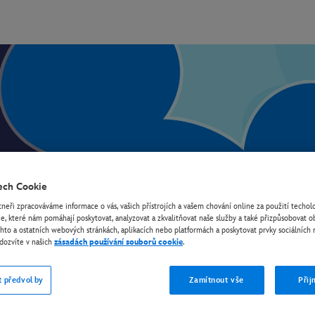
ech Cookie
tneři zpracováváme informace o vás, vašich přístrojích a vašem chování online za použití techolo
e, které nám pomáhají poskytovat, analyzovat a zkvalitňovat naše služby a také přizpůsobovat 
chto a ostatních webových stránkách, aplikacích nebo platformách a poskytovat prvky sociálních 
Podívejte se na své oblíbené TV pořady Disney
dozvíte v našich
zásadách používání souborů cookie
.
t předvolby
Zamítnout vše
Přij