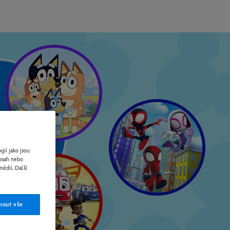
gií jako jsou
obsah nebo
médií. Další
mout vše